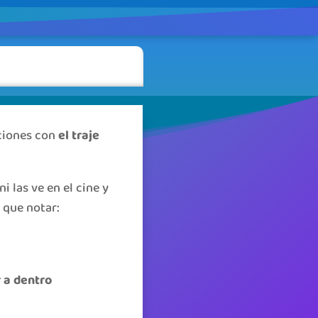
ciones con
el traje
i las ve en el cine y
e que notar:
 a dentro