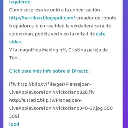
Izquierdo
.
Como sorpresa se unió a la conversación
http://harriken.blogspot.com/
creador de robots
trepadores, o en realidad la verdadera cara de
spiderman, podéis verlo en la mitad de
este
vídeo
.
Y la magnífica Making off, Cristina pareja de
Toni.
Click para más info sobre el Directo.
[flv:http://blip.tv/file/get/Planasjoan-
LiveAppleStoreToniYVictoriano828.flv
http://e.static.blip.tv/Planasjoan-
LiveAppleStoreToniYVictoriano340-37.jpg 550
309]
ipod