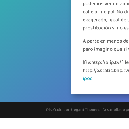
podemos ver un anun
calle principal. No 
exagerado, igual de 
prostitución si no e
A parte en menos de
pero imagino que si v
[flv:http://blip.tv
http://e.static.bli
ipod
Diseñado por
Elegant Themes
| Desarrollado 