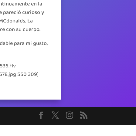
ntinuamente en la
e pareció curioso y
 MCdonalds. La
re con su cuerpo.
dable para mi gusto,
535.flv
678.jpg 550 309]