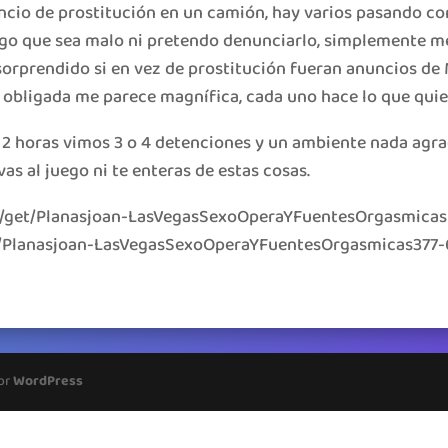
cio de prostitución en un camión, hay varios pasando co
digo que sea malo ni pretendo denunciarlo, simplemente m
sorprendido si en vez de prostitución fueran anuncios de
s obligada me parece magnífica, cada uno hace lo que quie
 2 horas vimos 3 o 4 detenciones y un ambiente nada agra
as al juego ni te enteras de estas cosas.
/file/get/Planasjoan-LasVegasSexoOperaYFuentesOrgasmicas
p.tv/Planasjoan-LasVegasSexoOperaYFuentesOrgasmicas377-
por
WordPress