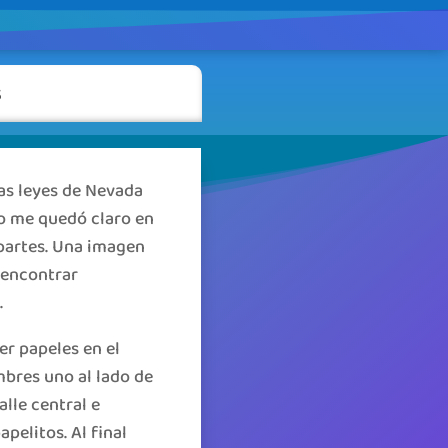
s
las leyes de Nevada
o me quedó claro en
 partes. Una imagen
 encontrar
.
er papeles en el
mbres uno al lado de
lle central e
pelitos. Al final