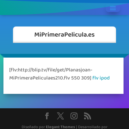
MiPrimeraPelicula.es
[flv:http://blip.tv/file/get/Planasjoan-
MiPrimeraPeliculaes210.flv 550 309]
flv
ipod
Diseñado por
Elegant Themes
| Desarrollado por