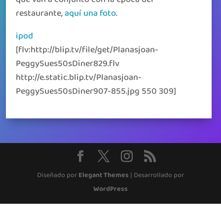
restaurante,
aquí una foto
.
ipod
[flv:http://blip.tv/file/get/Planasjoan-
PeggySues50sDiner829.flv
http://e.static.blip.tv/Planasjoan-
PeggySues50sDiner907-855.jpg 550 309]
Diseñado por
Elegant Themes
| Desarrollado por
WordPress