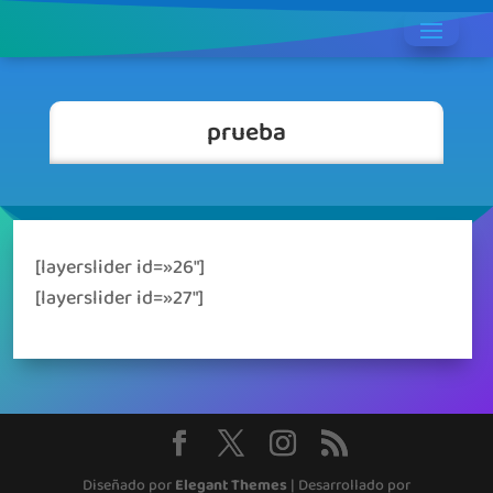
prueba
[layerslider id=»26″]
[layerslider id=»27″]
Diseñado por
Elegant Themes
| Desarrollado por