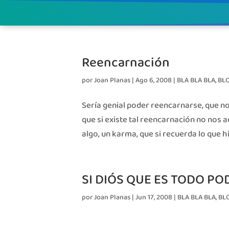
Reencarnación
por
Joan Planas
|
Ago 6, 2008
|
BLA BLA BLA
,
BL
Sería genial poder reencarnarse, que no 
que si existe tal reencarnación no nos 
algo, un karma, que si recuerda lo que hici
SI DIÓS QUE ES TODO PO
por
Joan Planas
|
Jun 17, 2008
|
BLA BLA BLA
,
BL