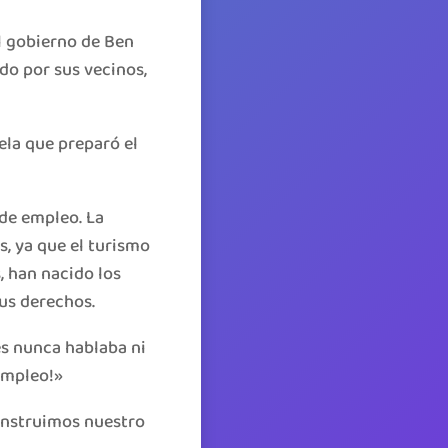
el gobierno de Ben
ido por sus vecinos,
ela que preparó el
de empleo. La
, ya que el turismo
, han nacido los
us derechos.
es nunca hablaba ni
sempleo!»
construimos nuestro