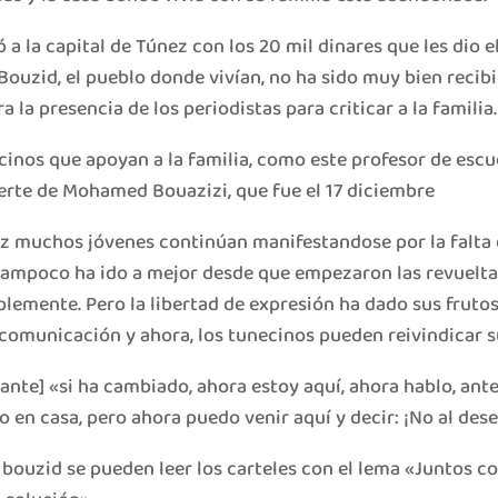
ó a la capital de Túnez con los 20 mil dinares que les dio 
 Bouzid, el pueblo donde vivían, no ha sido muy bien recib
la presencia de los periodistas para criticar a la familia.
inos que apoyan a la familia, como este profesor de escu
erte de Mohamed Bouazizi, que fue el 17 diciembre
ez muchos jóvenes continúan manifestandose por la falta 
ampoco ha ido a mejor desde que empezaron las revueltas
lemente. Pero la libertad de expresión ha dado sus frutos
comunicación y ahora, los tunecinos pueden reivindicar s
nte] «si ha cambiado, ahora estoy aquí, ahora hablo, ant
o en casa, pero ahora puedo venir aquí y decir: ¡No al de
di bouzid se pueden leer los carteles con el lema «Juntos 