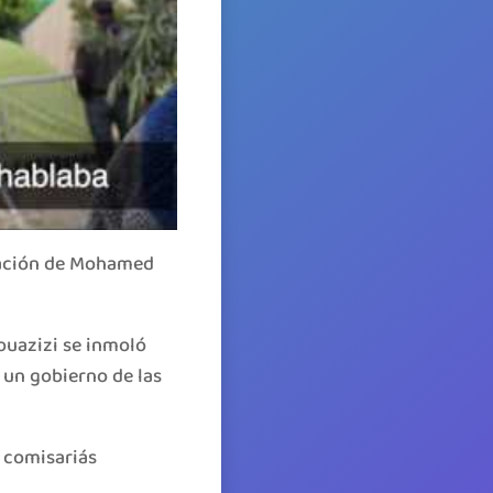
lación de Mohamed
ouazizi se inmoló
 un gobierno de las
 comisariás