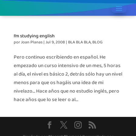
I’m studying english
por
Joan Planas
|
Jul 9, 2008
|
BLA BLA BLA
,
BLOG
Pero continuo escribiendo en español. He
empezado un curso intensivo de un mes, 5 horas
al día, el nivel es básico 2, detrás sólo hay un nivel
menos para que os hagáis una idea de mi
nivelazo… Hace años que no estudio inglés, pero
hace años que lo se leer o al...